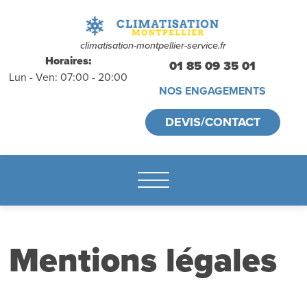
déplacements
gratuits
sans
climatisation-montpellier-service.fr
Horaires:
01 85 09 35 01
Lun - Ven: 07:00 - 20:00
engagement
NOS ENGAGEMENTS
appelez-nous :
DEVIS/CONTACT
01.85.09.35.01
Mentions légales