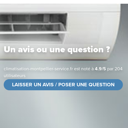
Un avis ou une question ?
climatisation-montpellier-service.fr
est noté à
4.9
/
5
par
204
utilisateurs
LAISSER UN AVIS / POSER UNE QUESTION