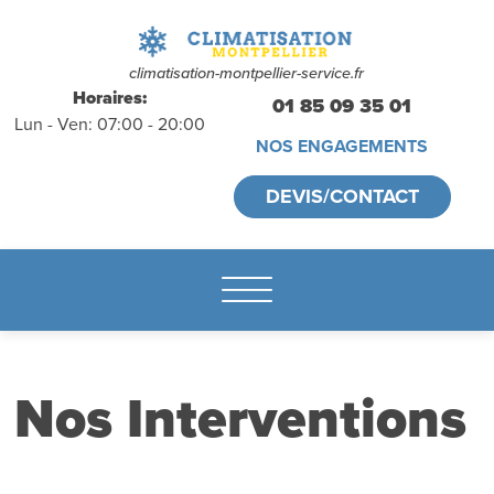
déplacements
gratuits
sans
climatisation-montpellier-service.fr
Horaires:
01 85 09 35 01
Lun - Ven: 07:00 - 20:00
engagement
NOS ENGAGEMENTS
appelez-nous :
DEVIS/CONTACT
01.85.09.35.01
Nos Interventions