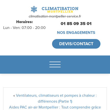
déplacements
gratuits
sans
climatisation-montpellier-service.fr
Horaires:
01 85 09 35 01
Lun - Ven: 07:00 - 20:00
engagement
NOS ENGAGEMENTS
appelez-nous :
DEVIS/CONTACT
01.85.09.35.01
«
Ventilateurs, climatiseurs et pompes à chaleur :
différences (Partie 1)
Aides PAC air-air Montpellier : Tout comprendre grâce