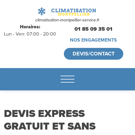
déplacements
gratuits
sans
climatisation-montpellier-service.fr
Horaires:
01 85 09 35 01
Lun - Ven: 07:00 - 20:00
engagement
NOS ENGAGEMENTS
appelez-nous :
DEVIS/CONTACT
01.85.09.35.01
DEVIS EXPRESS
GRATUIT ET SANS